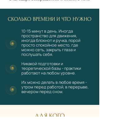
СКОЛЬКО ВРЕМЕНИ И ЧТО НУЖНО
10-15 минут в день. Иногда
пространство для движения,
иногда блокнот и ручка, порой
просто спокойное место, где
можно сеть, закрыть глаза и
послушать себя.
Никакой подготовки и
теоретической базы - практики
работают на любом уровне.
Их можно делать в любое время -
утром перед работой, в перерыве,
вечером перед сном.
ДЛЯ КОГО
Для тех, кто:
устал от внешнего шума, хочет
замедлиться и вернуть контакт с собой