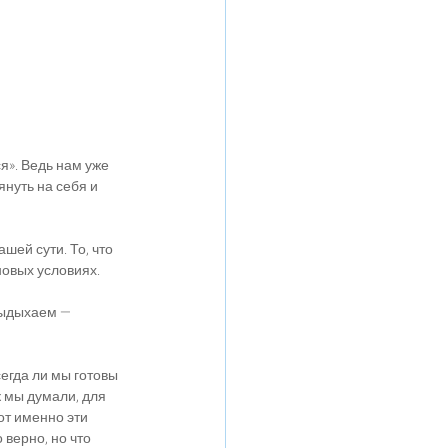
я». Ведь нам уже 
януть на себя и 
шей сути. То, что 
новых условиях.
выдыхаем — 
егда ли мы готовы 
к мы думали, для 
от именно эти 
 верно, но что 