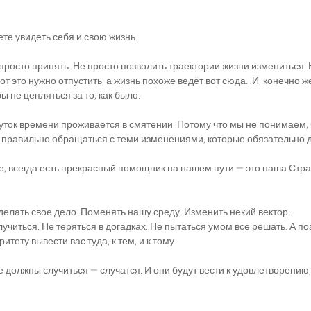
те увидеть себя и свою жизнь.
 просто принять. Не просто позволить траектории жизни измениться.
вот это нужно отпустить, а жизнь похоже ведёт вот сюда…И, конечно ж
ы не цепляться за то, как было.
уток времени проживается в смятении. Потому что мы не понимаем, ч
 правильно обращаться с теми изменениями, которые обязательно 
те, всегда есть прекрасный помощник на нашем пути — это наша Стра
делать свое дело. Поменять нашу среду. Изменить некий вектор…
учиться. Не теряться в догадках. Не пытаться умом все решать. А по
тету вывести вас туда, к тем, и к тому.
 должны случиться — случатся. И они будут вести к удовлетворению, 