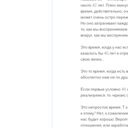
около 42 лет. Плюс-минус 
время, действительно, оч
может очень остро пережи
Но оно затрагивает каждо
то, как мы воспринимаем 
вокруг, как мы восприним
Это время, когда у нас е
казалось бы 40 лет и отре
свою жизнь…
Это то время, когда есть 
абсолютно нам не по душе
Если первые условно 40 
реализуемся, то «кризис 
Это непростое время. Т.к
к этому? Нет, к сожалению
нас будет хорошо. Вероят
отношения, или заработать