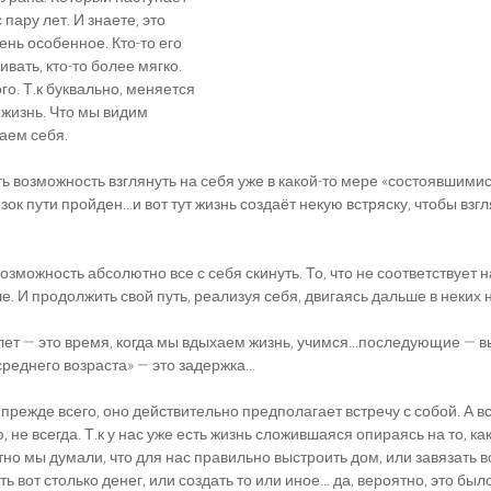
пару лет. И знаете, это 
ень особенное. Кто-то его 
вать, кто-то более мягко. 
го. Т.к буквально, меняется 
жизнь. Что мы видим 
аем себя.
сть возможность взглянуть на себя уже в какой-то мере «состоявшимис
зок пути пройден…и вот тут жизнь создаёт некую встряску, чтобы взгл
возможность абсолютно все с себя скинуть. То, что не соответствует на
. И продолжить свой путь, реализуя себя, двигаясь дальше в неких 
лет — это время, когда мы вдыхаем жизнь, учимся…последующие — 
среднего возраста» — это задержка…
 прежде всего, оно действительно предполагает встречу с собой. А вс
, не всегда. Т.к у нас уже есть жизнь сложившаяся опираясь на то, ка
но мы думали, что для нас правильно выстроить дом, или завязать в
 вот столько денег, или создать то или иное… да, вероятно, это было