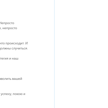
 Непросто 
е, непросто 
то происходит. И 
должны случиться.
тегия и наш 
зволить вашей 
успеху, покою и 