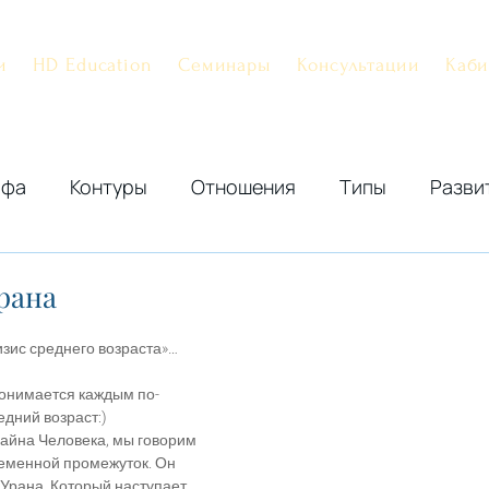
и
HD Education
Семинары
Консультации
Каби
афа
Контуры
Отношения
Типы
Разви
Дизайн Человека
Рейв Психология
PHS
рана
зис среднего возраста»…
понимается каждым по-
редний возраст:)
айна Человека, мы говорим 
ременной промежуток. Он 
Урана. Который наступает 