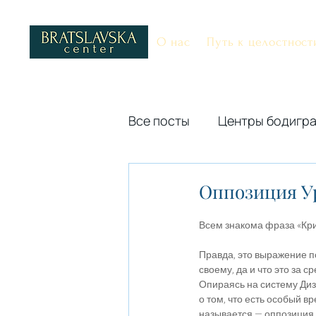
О нас
Путь к целостност
Все посты
Центры бодигр
Внутренний Авторитет
Оппозиция У
Всем знакома фраза «Кри
Разное
2027
Правда, это выражение 
своему, да и что это за с
Опираясь на систему Диз
о том, что есть особый в
называется — оппозиция 