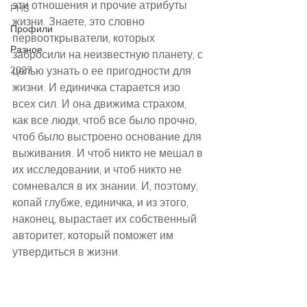
эти отношения и прочие атрибуты 
PHS
жизни. Знаете, это словно 
Профили
первооткрыватели, которых 
Разное
забросили на неизвестную планету, с 
2027
целью узнать о ее пригодности для 
жизни. И единичка старается изо 
всех сил. И она движима страхом, 
как все люди, чтоб все было прочно, 
чтоб было выстроено основание для 
выживания. И чтоб никто не мешал в 
их исследовании, и чтоб никто не 
сомневался в их знании. И, поэтому, 
копай глубже, единичка, и из этого, 
наконец, вырастает их собственный 
авторитет, который поможет им 
утвердиться в жизни.