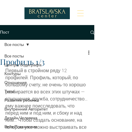
Пост
Все посты
Все посты
Профиль 1/3
Центры бодиграфа
Первый в стройном ряду 12 
Контуры
профилей. Профиль, который, по 
Отношения
большому счету, не очень-то хорошо 
Типы
разбирается во всех этих штучках — 
отношения, дружба, сотрудничество…
Развитие ребенка
ему важнее поисследовать, что 
Внутренний Авторитет
перед ним и под ним, и сбоку и над 
Дизайн Человека
ним… Чтобы создать основание, на 
Рейв Психология
котором уже можно выстраивать все 