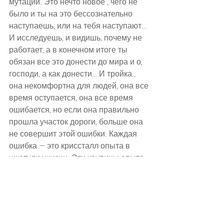
мутации. Это нечто новое , чего не 
было и ты на это бессознательно 
наступаешь, или на тебя наступают… 
И исследуешь, и видишь, почему не 
работает, а в конечном итоге ты 
обязан все это донести до мира и о, 
господи, а как донести… И тройка , 
она некомфортна для людей, она все 
время оступается, она все время 
ошибается, но если она правильно 
прошла участок дороги, больше она 
не совершит этой ошибки. Каждая 
ошибка — это криссталл опыта в 
шкатулку жизни. Эти крупицы опыта 
собираются в колоссальную 
мудрость и не надо бояться реакций 
людей на ваши открытия! Они 
сопротивляются, значит…. это 
действительно не работает! И их 