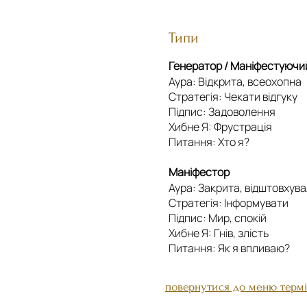
Типи
Генератор / Маніфестуючи
Аура: Відкрита, всеохопна
Стратегія: Чекати відгуку
Підпис: Задоволення
Хибне Я: Фрустрація
Питання: Хто я?
Маніфестор
Аура: Закрита, відштовхув
Стратегія: Інформувати
Підпис: Мир, спокій
Хибне Я: Гнів, злість
Питання: Як я впливаю?
повернутися до меню термі