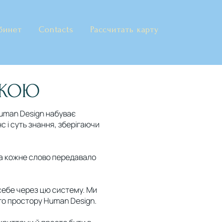
бинет
Contacts
Рассчитать карту
ЬКОЮ
Human Design набуває
с і суть знання, зберігаючи
 а кожне слово передавало
є себе через цю систему. Ми
го простору Human Design.