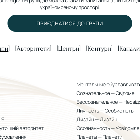
ї Telegram-групи, де можна ставити запитання, ділитися від
україномовному просторі.
ПРИЄДНАТИСЯ ДО ГРУПИ
ипи
] [Авторитети] [Центри] [Контури] [Канали
Ментальные обуславливате
Сознательное — Свідоме
Бессознательное — Несвід
Личность — Особистість
 Я
Дизайн — Дизайн
утрішній авторитет
Осознанность — Усвідомле
бумовлення
Планеты — Планети