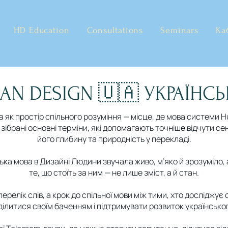
HD Education
Consultations
Seminars
Ка
AN DESIGN 🇺🇦 УКРАЇНС
а як простір спільного розуміння — місце, де мова системи 
 зібрані основні терміни, які допомагають точніше відчути сен
його глибину та природність у перекладі.
ька мова в Дизайні Людини звучала живо, м’яко й зрозуміло,
те, що стоїть за ним — не лише зміст, а й стан.
ерелік слів, а крок до спільної мови між тими, хто досліджу
ілитися своїм баченням і підтримувати розвиток українсько