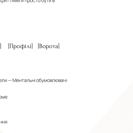
криттями й просто бути в
] [Профілі] [Ворота]
ли — Ментальні обумовлювачі
оме
ння