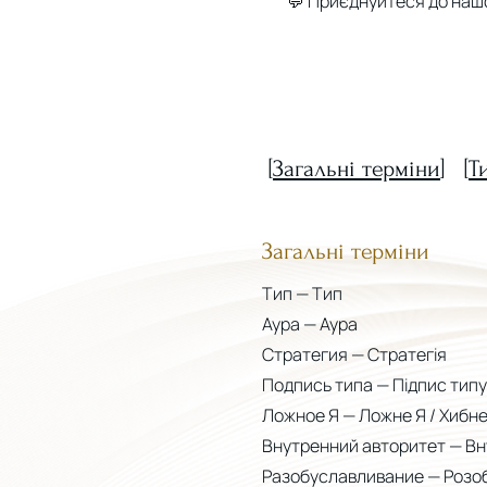
💬 Приєднуйтеся до нашо
[
Загальні терміни
] [
Т
Загальні терміни
Тип — Тип
Аура — Аура
Стратегия — Стратегія
Подпись типа — Підпис типу
Ложное Я — Ложне Я / Хибне
Внутренний авторитет — Вн
Разобуславливание — Розо