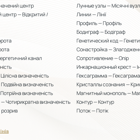
начений центр
Лунные узлы — Місячні вуз
 центр — Відкритий /
Линии — Лінії
Профиль — Профіль
Бодиграф — Бодіграф
орота
Генетический код — Генети
рота
Сонастройка — Злагоджен
нергетичний канал
Сопротивление — Опір
ність
Инкарнационный крест — І
Цілісна визначеність
Гексаграмма — Гексаграма
Подвійна визначеність
Кристаллы сознания — Кри
Потрійна визначеність
Магнитный монополь — Маг
 — Чотирикратна визначеність
Контур — Контур
 розрив
Поток — Потік
інів