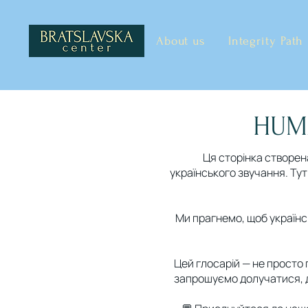
About us
Integrity Path
HUM
Ця сторінка створен
українського звучання. Тут
Ми прагнемо, щоб українс
Цей глосарій — не просто п
запрошуємо долучатися, д