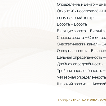
Определённый центр — Виз
Открытый / неопределённый
невизначений центр
Ворота — Ворота
Висящие ворота — Висячі в
Спящие ворота — Сплячі во
Энергетический канал — Е
Определённость — Визначе
Цельная определённость — 
Двойная определённость — 
Тройная определённость — 
Четверная определённость
Широкий разрыв — Широкий
повернутися до меню терм