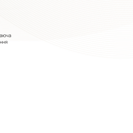
наюча
ення