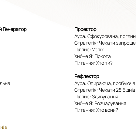
й Генератор
Проектор
Аура: Сфокусована, погли
Стратегія: Чекати запрош
Підпис: Успіх
Хибне Я: Гіркота
Питання: Хто ти?
Рефлектор
альна
Аура: Опираюча, пробуюча
Стратегія: Чекати 28,5 днів
Підпис: Здивування
Хибне Я: Розчарування
Питання: Хто вони?
нів