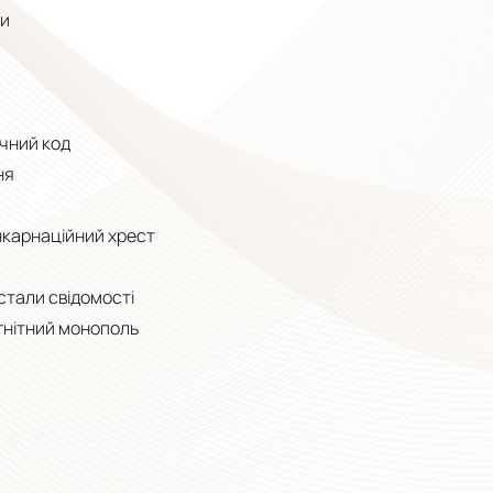
ли
чний код
ня
нкарнаційний хрест
стали свідомості
нітний монополь