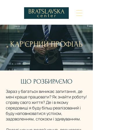
КАР'ЄРНИЙ ПРОФІЛЬ
ЩО РОЗБИРАЄМО
Зараз у багатьох виникає запитання, де
мені краще працювати? Як знайти роботу/
справу свого життя? Де і в якому
середовищі я буду більш реалізований і
буду наповнюватися успіхом,
задоволенням, спокоєм і здивуванням.
Дедалі менше людей хочуть працювати