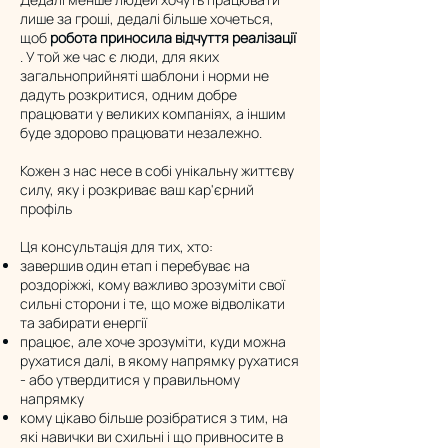
лише за гроші, дедалі більше хочеться,
щоб
робота приносила відчуття реалізації
. У той же час є люди, для яких
загальноприйняті шаблони і норми не
дадуть розкритися, одним добре
працювати у великих компаніях, а іншим
буде здорово працювати незалежно.
Кожен з нас несе в собі унікальну життєву
силу, яку і розкриває ваш кар'єрний
профіль
Ця консультація для тих, хто:
завершив один етап і перебуває на
роздоріжжі, кому важливо зрозуміти свої
сильні сторони і те, що може відволікати
та забирати енергії
працює, але хоче зрозуміти, куди можна
рухатися далі, в якому напрямку рухатися
- або утвердитися у правильному
напрямку
кому цікаво більше розібратися з тим, на
які навички ви схильні і що привносите в