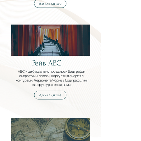
Докладніше
Рейв АВС
ABC - це буквально про основи бодіграфа:
енергетичні потоки, циркуляція енергія з
контурами, Червоне та Чорне в бодіграфі, лінії
та структура гексаграми.
Докладніше