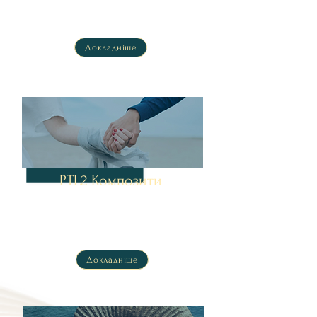
інтегрувати всі деталі та бачити цілісну картину, а
також практикуємося в мистецтві кіноутингу та
аналізу бодиграфа
Докладніше
PTL2 Композити
Ми вивчаємо основні ключі партнерського
композиту та вчимося робити аналіз Партнерства.
Що може допомогти парам бачити особливості
їхнього партнерства і бути у стосунках більш
усвідомлено.
Докладніше