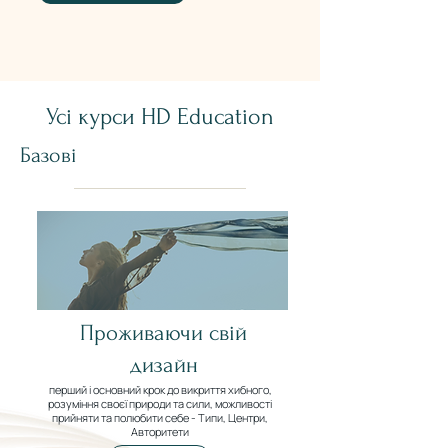
Усі курси HD Education
Базові
Проживаючи свій
дизайн
перший і основний крок до викриття хибного,
розуміння своєї природи та сили, можливості
прийняти та полюбити себе - Типи, Центри,
Авторитети