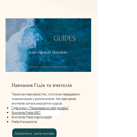
Навчання Гідів та вчителів
Також ми навчаємо тих, хто хоче передавати
знання іншим у ролі вчителя. Ми навчаємо
вчителів загальноосвітніх курсів:
Гідів курсу "Проживаючи свій дизайн"
Вчителів Рейв ABC
Вчителів Рейв Картографії
Рейв Космологів
Дізнатись детальніше