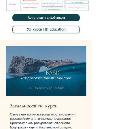
Хочу стати аналітиком
Усі курси HD Education
Загальноосвітні курси
Саме з них починається шлях становлення
професійним анатиліком/консультаном
Крок за кроком розкриваються основи
бодіграфа – карти. На рівні, який складно