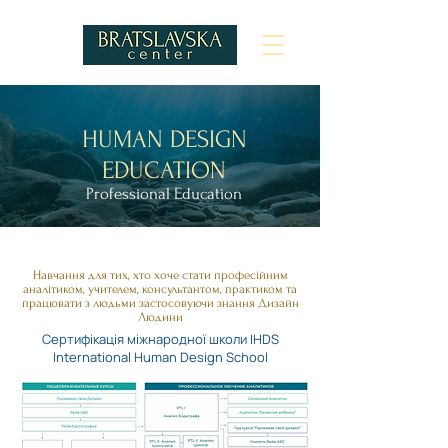
HUMAN DESIGN
EDUCATION
Professional Education
Навчання для тих, хто хоче стати професійним
аналітиком, учителем, консультантом, практиком та
працювати з людьми застосовуючи знання Дизайн
Людини
Сертифікація міжнародної школи IHDS
International Human Design School