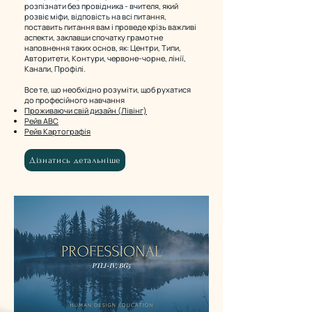
розпізнати без провідника - вчителя, який
розвіє міфи, відповість на всі питання,
поставить питання вам і проведе крізь важливі
аспекти, заклавши спочатку грамотне
наповнення таких основ, як: Центри, Типи,
Авторитети, Контури, червоне-чорне, лінії,
Канали, Профілі.
Все те, що необхідно розуміти, щоб рухатися
до професійного навчання
Проживаючи свій дизайн (Лівінг)
Рейв ABC
Рейв Картографія
Дізнатись детальніше