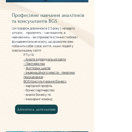
Професійне навчання аналітиків
та консультантів BG5
Ця подорож довжиною в 2.5 року ) не варто
зітхати ... пролетять - і не помітите, а
навчаючись - ви отримаєте істинно глибоке і
фундаментальне освіту, що дозволяє вам
побачити себе і своє життя, інших людей у
зовсім іншому світлі
PTLI-IV
- Аналіз індивідуальної карти
- Партнерства
-
Життєвих циклів
- Інкарнаційного хреста - тематики
призначення
-
BG5 Консультування бізнесу
- кар'єрний профіль
- бізнес партнерство
- аналіз бізнесу та
- Інжиніринг команд
Дізнатись детальніше