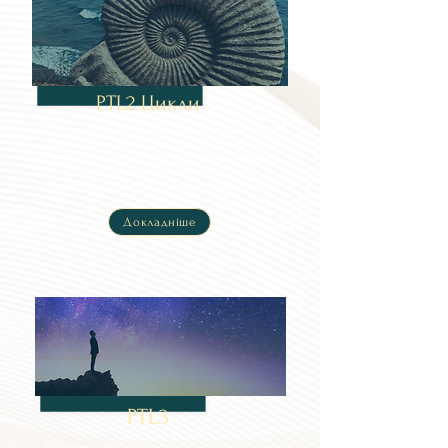
PTL2 Цикли
Це другий семестр PTLII, він присвячений
аналізу життєвих циклів – Соляр, повернення
Сатурна, опозиція Урану та повернення Хірона.
Завдяки їм ми можемо побачити, як ми
приходимо до зрілості і, зрештою, реалізації
Докладніше
PTL3
На цьому курсі ми вчимося робити прочитання