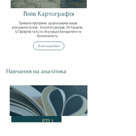
Рейв Картографія
Тривала програма, що розширює ваше
розуміння основ - Біологія Центрів, 36 Каналів,
12 Профілів та Кути, Внутрішні Авторитети та
Визначеність.
Докладніше
Навчання на аналітика
PTL1
Річна програма, протягом якої майбутні аналітики
максимально занурюються в систему. Ми вчимося