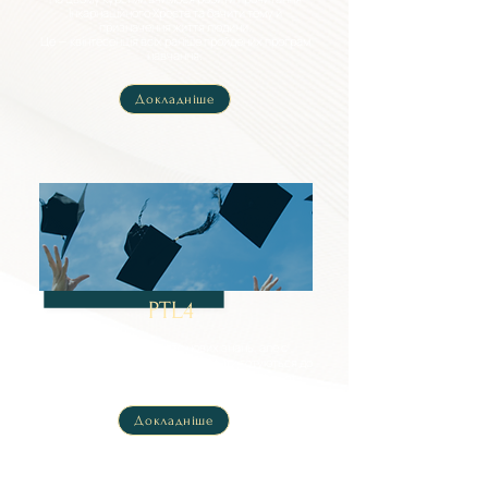
Інкарнаційного Хреста та бачити тему й
призначення життя людини.
Це — квінтесенція всіх раніше пройдених програм
навчання.
Докладніше
PTL4
Цей рівень вже не дає нових знань, але є
воркшопом, завдяки якому студенти готуються до
складання свого фінального іспиту та готують
екзаменаційну роботу для сертифікації.
Докладніше