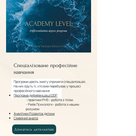
Спеціалізоване професійне
навчання
Програми дають змогу отримати спеціалізацію.
На них йдуть ті, хто вже перебуває у процесі
професійного навчання
Програма диференціації DDP
- практики PHS - робота з тілом
- Рейв Психологи - робота з нашим
розумом
Аналітики Розвиток дитини
Сімейний аналіз
Дізнатись детальніше