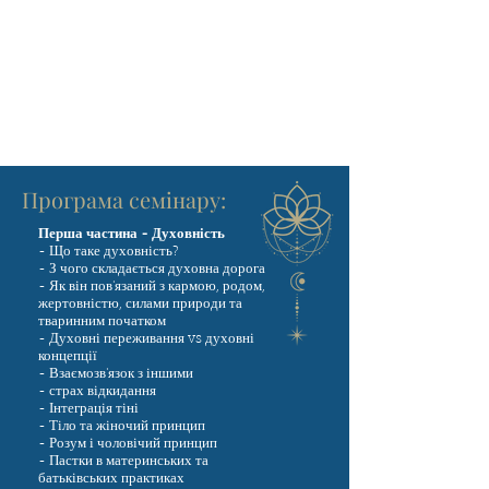
Програма семінару:
Перша частина - Духовність
- Що таке духовність?
- З чого складається духовна дорога
- Як він пов'язаний з кармою, родом,
жертовністю, силами природи та
тваринним початком
- Духовні переживання vs духовні
концепції
- Взаємозв'язок з іншими
- страх відкидання
- Інтеграція тіні
- Тіло та жіночий принцип
- Розум і чоловічий принцип
- Пастки в материнських та
батьківських практиках