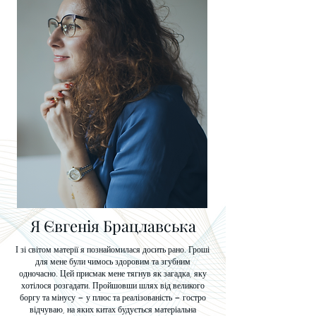
Я Євгенія Брацлавська
І зі світом матерії я познайомилася досить рано. Гроші
для мене були чимось здоровим та згубним
одночасно. Цей присмак мене тягнув як загадка, яку
хотілося розгадати. Пройшовши шлях від великого
боргу та мінусу – у плюс та реалізованість – гостро
відчуваю, на яких китах будується матеріальна