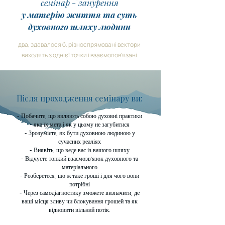
семінар - занурення
у матерію життя та суть
духовного шляху людини
два, здавалося б, різноспрямовані вектори
виходять з однієї точки і взаємопов'язані
Після проходження семінару ви:
- Побачите, що являють собою духовні практики
- яка їх мета і як у цьому не загубитися
- Зрозумієте, як бути духовною людиною у
сучасних реаліях
- Виявіть, що веде вас із вашого шляху
- Відчуєте тонкий взаємозв'язок духовного та
матеріального
- Розберетеся, що ж таке гроші і для чого вони
потрібні
- Через самодіагностику зможете визначити, де
ваші місця зливу чи блокування грошей та як
відновити вільний потік.