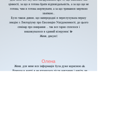
Для мене все звучало нагадуванням про те, що важливо, які
цінності, за що я готова брати відповідальність, а за що ще не
готова, чим я готова жертвувати, а за що тримаюся мертвою
хваткою...
Було також дивно, що напередодні я переслухувала першу
лекцію з Лекторіуму про Еволюцію Усвідомленості, до цього
семінар про вмирання ... так все гарно сплелося і
вишикувалося в єдиний візерунок! 💫
Женя, дякую!)
Олена
Женя, для мене вся інформація була дуже корисною 🙏
Вперше в житті я не втомилася після навчання і навіть не
хотіла, щоб воно закінчувалося. Хотілося написати в чат: Що,
вже все? 🤣
Я ніколи не займалася духовними практиками. Тому неймовірно
цінно отримати стільки концентрованої інформації та зрозуміти
їх суть, особливо з твоєї перспективи
Мені самій зрезонувала думка, що важливо не метатися, а
зосереджено і дозовано займатися чимось одним, враховуючи
можливості тіла. Для мене це дуже цінно
Ну і звичайно твоя супер тема про Іньян, дуальність нашого
життя та знаходження балансу між цими двома частинами
Дякую тобі 🙏❤️