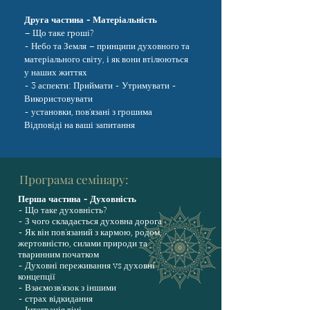
Друга частина -
Матеріальність
– Що таке гроші?
- Небо та Земля – принципи духовного та
матеріального світу, і як вони втілюються
у наших життях
- 3 аспекти: Приймати - Утримувати -
Використовувати
- установки, пов'язані з грошима
Відповіді на ваші запитання
Програма семінару:
Перша частина - Духовність
- Що таке духовність?
- З чого складається духовна дорога
- Як він пов'язаний з кармою, родом,
жертовністю, силами природи та
тваринним початком
- Духовні переживання vs духовні
концепції
- Взаємозв'язок з іншими
- страх відкидання