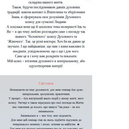
складова нашого життя.
Також, будучи послідовником давніх духовних
традицій, маючи контакт із Вчителями та зберігачами
Знань, я сформувала своє розуміння Духовного
шляху для сучасної Людини.
А оскільки мене ще й захоплює тема полярності Інь та
Ян – я цю тему люблю розглядати саме з погляду так
званого "Чоловічого" шляху Духовного та
"Жіночого". Так, це різні вектори. Хоч би як дивно це
звучало. І що найцікавіше, що нам з вами важливо їх
поєднати, усвідомлюючи, що є що і для чого.
Саме це я і хочу вам розкрити та показати.
Мій шлях - втілення духовного в матеріальному, або
одухотворення матерії)
Світлана
Незважаючи на тему духовності, для мене семінар був дуже
матеріальним, зрозумілим, практичним.
У процесі - був внутрішній аналіз подій у моєму житті, мого
шляху. Увечері я також міркувала про свої погляди на Життя,
моє ставлення до всього, про минулі 7ми роки - як все
змінювалося.
Змінювалася я – моє тіло, моя свідомість.
Для мене цей семінар став як якесь підбиття підсумків до
теперішнього моменту і посил, зачепив на майбутнє. 🔥