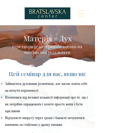
Матерія × Дух
перетворите внутрішній вогонь на
матеріальні результати
Цей семінар для вас, якщо ви:
Займаєтесь духовним розвитком, але часом ловіть себе
на почутті втраченості
Втомилися від великої кількості інформації про те, що і
як потрібно опрацювати і хочете просто жити і бути
щасливим
Відчуваєте напругу через гроші і бажаєте почуватися
впевнено та стабільно у цьому питанні