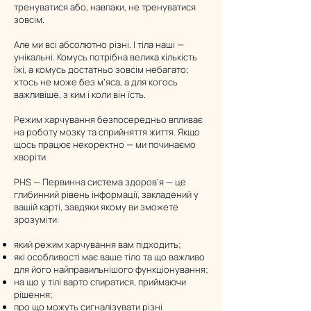
тренуватися або, навпаки, не тренуватися
зовсім.
Але ми всі абсолютно різні. І тіла наші —
унікальні. Комусь потрібна велика кількість
їжі, а комусь достатньо зовсім небагато;
хтось не може без м’яса, а для когось
важливіше, з ким і коли він їсть.
Режим харчування безпосередньо впливає
на роботу мозку та сприйняття життя. Якщо
щось працює некоректно — ми починаємо
хворіти.
PHS — Первинна система здоров’я — це
глибинний рівень інформації, закладений у
вашій карті, завдяки якому ви зможете
зрозуміти:
який режим харчування вам підходить;
які особливості має ваше тіло та що важливо
для його найправильнішого функціонування;
на що у тілі варто спиратися, приймаючи
рішення;
про що можуть сигналізувати різні