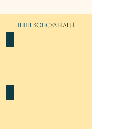
ІНШІ КОНСУЛЬТАЦІЇ
ПОГЛИБЛЕНЕ ПРОЧИТАННЯ
УГЛУБЛЕННОЕ
ПРОЧТЕНИЕ
ІНДИВІДУАЛЬНА ЗУСТРІЧ
ИНДИВИДУАЛЬНАЯ
ВСТРЕЧА