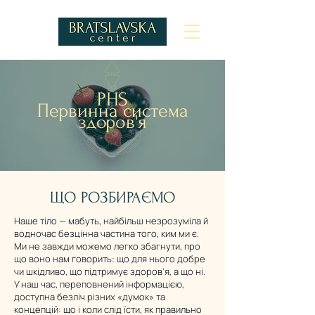
PHS
Первинна система
здоров'я
ЩО РОЗБИРАЄМО
Наше тіло — мабуть, найбільш незрозуміла й
водночас безцінна частина того, ким ми є.
Ми не завжди можемо легко збагнути, про
що воно нам говорить: що для нього добре
чи шкідливо, що підтримує здоров’я, а що ні.
У наш час, переповнений інформацією,
доступна безліч різних «думок» та
концепцій: що і коли слід їсти, як правильно