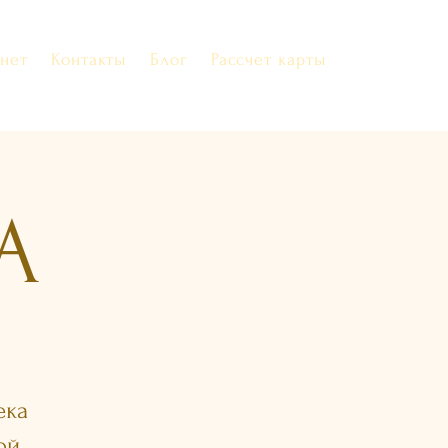
нет
Контакты
Блог
Рассчет карты
A
ека
ой