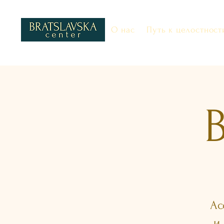
О нас
Путь к целостност
Ас
и