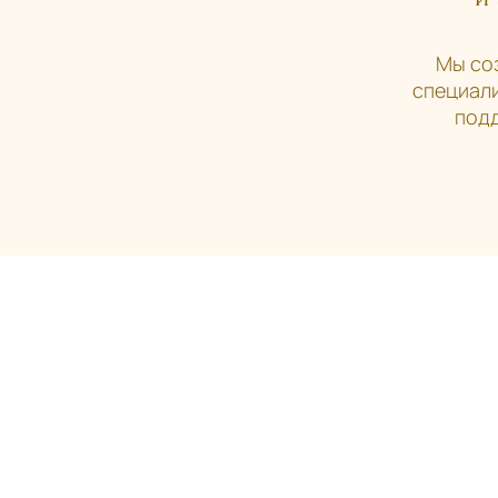
Мы со
специали
подд