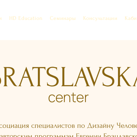
и
HD Education
Семинары
Консультации
Каби
BRATSLAVSK
center
социация специалистов по Дизайну Челов
 авторским программам Евгении Брацлавск