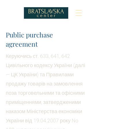
Public purchase
agreement
Керуючись ст. 633, 641, 642
Цивільного кодексу України (далі
— ЦК України) та Правилами
продажу товарів на замовлення
поза торговельними та офісними
приміщеннями, затвердженими
наказом Міністерства економіки
України від
19.04.2007
року No