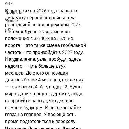
PHS
В прогнозе на 2026 год я назвала 
Профили
динамику первой половины года 
Разное
репетицией перед переходом 2027. 
2027
Сегодня Лунные узлы меняют 
положение с 37/40-х на 55/59-е 
ворота — это та же смена глобальной 
частоты, что произойдёт в 2027 году. 
На удивление, узлы пробудут здесь 
недолго — чуть больше двух 
месяцев. До этого оппозиция 
длилась более 4 месяцев, после них 
— тоже около 4. А тут вдруг 2. Будто 
мироздание говорит: держите, люди, 
попробуйте на вкус, что для вас 
важно в будущем. И не закрывайте 
глаза на главное. У вас ещё есть 
время подготовиться к переходу.
Что такое Лунные узлы в Дизайне 