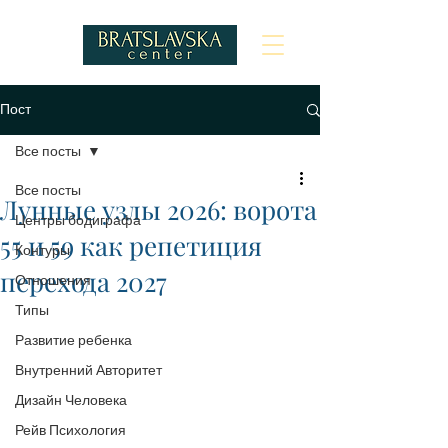
Пост
Все посты
Все посты
Лунные узлы 2026: ворота
Центры бодиграфа
55 и 59 как репетиция
Контуры
перехода 2027
Отношения
Типы
Развитие ребенка
Внутренний Авторитет
Дизайн Человека
Рейв Психология