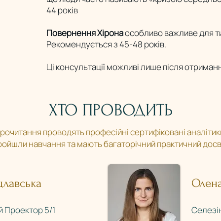
44 років
Повернення Хірона
особливо важливе для тих,
Рекомендується з 45-48 років.
Ці консультації можливі лише після отриман
ХТО ПРОВОДИТЬ
рочитання проводять професійні сертифіковані аналітик
ройшли навчання та мають багаторічний практичний досв
цлавська
Олена
Проектор 5/1​​
Селезі