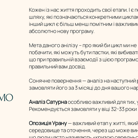
Кожен із нас життя проходить свої етапи. І є
шляху, які позначаються конкретними циклам
інший цикл є більш менш помітним і важливи
абсолютно нову програму.
Мета даного анілізу – про який би цикл ми н
побачити, які можуть бути пастки, які вибиват
що при правильній взаємодії з цією програм
правильний вам досвід.
Сонячне повернення — аналіз на наступний р
замовляти його за 3 місяці до дня вашого н
ЄМО
Аналіз Сатурна
особливо важливий для тих, у 
Рекомендується замовляти у віці 32-33 роки
Опозиція Урану
— важливий етап у житті, як
середовище та оточення, через що може вини
що люди часто називають «кризою середньог