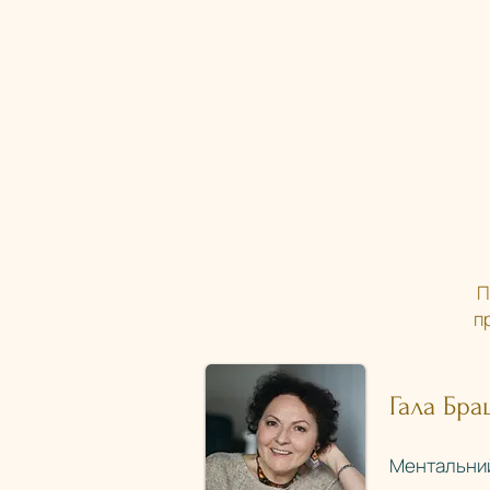
П
п
Гала Бра
Ментальний 