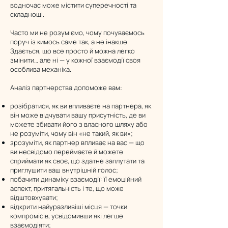
водночас може містити суперечності та
складнощі.
Часто ми не розуміємо, чому почуваємось
поруч із кимось саме так, а не інакше.
Здається, що все просто й можна легко
змінити… але ні — у кожної взаємодії своя
особлива механіка.
Аналіз партнерства допоможе вам:
розібратися, як ви впливаєте на партнера, як
він може відчувати вашу присутність, де ви
можете збивати його з власного шляху або
не розуміти, чому він «не такий, як ви»;
зрозуміти, як партнер впливає на вас — що
ви несвідомо переймаєте й можете
сприймати як своє, що здатне заплутати та
приглушити ваш внутрішній голос;
побачити динаміку взаємодії: її емоційний
аспект, притягальність і те, що може
відштовхувати;
відкрити найуразливіші місця — точки
компромісів, усвідомивши які легше
взаємодіяти;