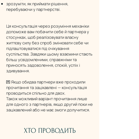
зрозуміти, як приймати рішення,
перебуваючи у партнерстві.
Ця консультація через розуміння механіки
допоможе вам побачити себе й партнера у
стосунках, щоб реалізовувати власну
життєву силу без спроб змінювати себе чи
підлаштовуватися під очікування
суспільства. Завдяки цьому взаємини стають
більш усвідомленими, справжніми та
приносять задоволення, спокій, успіх і
здивування.
💌 Якщо обидва партнери вже проходили
прочитання та зацікавлені — консультація
проводиться спільно для двох.
Також можливий варіант прочитання лише
для одного з партнерів, якщо другий поки не
зацікавлений або не має змоги долучитися.
ХТО ПРОВОДИТЬ