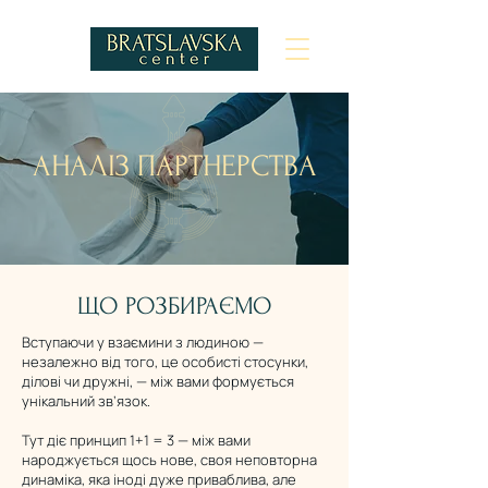
АНАЛІЗ ПАРТНЕРСТВА
ЩО РОЗБИРАЄМО
Вступаючи у взаємини з людиною —
незалежно від того, це особисті стосунки,
ділові чи дружні, — між вами формується
унікальний зв’язок.
Тут діє принцип 1+1 = 3 — між вами
народжується щось нове, своя неповторна
динаміка, яка іноді дуже приваблива, але